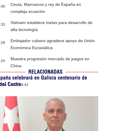
Ceuta, Marruecos y rey de España en
:40
compleja ecuación
Vietnam establece metas para desarrollo de
:33
alta tecnología
Embajador cubano agradece apoyo de Unión
:28
Económica Eurasiática
Muestra progresión mercado de juegos en
:24
China
RELACIONADAS
paña celebrará en Galicia centenario de
del Castro
osto 7, 2026
04:42