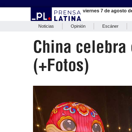
viernes 7 de agosto d
Noticias
Opinión
Escáner
China celebra 
(+Fotos)