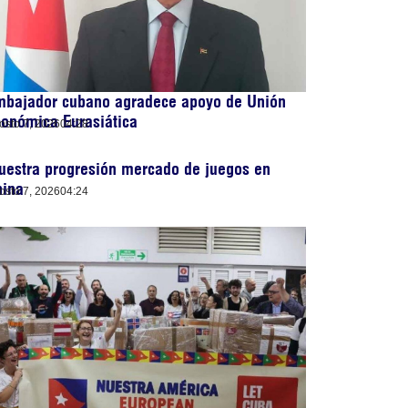
mbajador cubano agradece apoyo de Unión
onómica Eurasiática
osto 7, 2026
04:28
uestra progresión mercado de juegos en
hina
osto 7, 2026
04:24