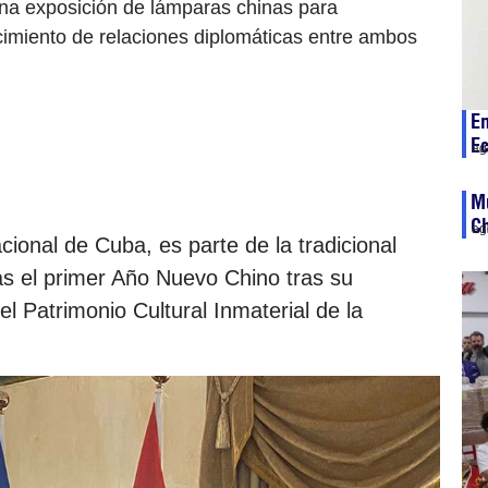
na exposición de lámparas chinas para
cimiento de relaciones diplomáticas entre ambos
E
Ec
ag
M
C
ag
ional de Cuba, es parte de la tradicional
ás el primer Año Nuevo Chino tras su
el Patrimonio Cultural Inmaterial de la