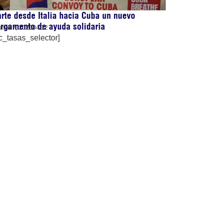
rte desde Italia hacia Cuba un nuevo
rgamento de ayuda solidaria
osto 7, 2026
04:12
c_tasas_selector]