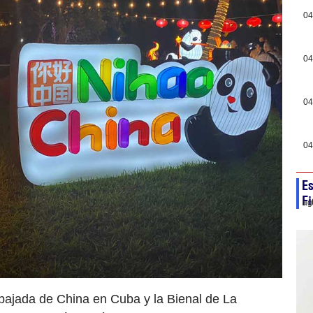
04
04
04
04
Es
Fi
ag
bajada de China en Cuba y la Bienal de La