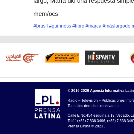
largo, María dio una respuesta simple
mem/ocs
#
brasil
#
guinness
#
libro
#
marca
#
máslargodel
© 2016-2026 Agencia Informativa Lati
Radio – Televisión – Publicaciones impre
Todos los derechos reservados.
Calle E No.454 esquina a 19, Vedado, 
Teléf: (+53) 7 838 3496, (+53) 7 838 349
Prensa Latina © 2023 .