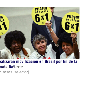
alizarán movilización en Brasil por fin de la
cala 6×1
osto 7, 2026
09:02
c_tasas_selector]