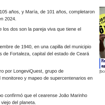
 105 años, y María, de 101 años, completaron
en 2024.
 los dos son la pareja viva que tiene el
iembre de 1940, en una capilla del municipio
 de Fortaleza, capital del estado de Ceará
Re
es
ag
ero por LongeviQuest, grupo de
[bc
el monitoreo y mapeo de supercentenarios en
o confirmó que el cearense João Marinho
iejo del planeta.