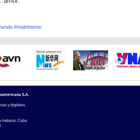
: amor.
mundo
#
matrimonio
noamericana S.A.
sas y digitales.
La Habana, Cuba.
7