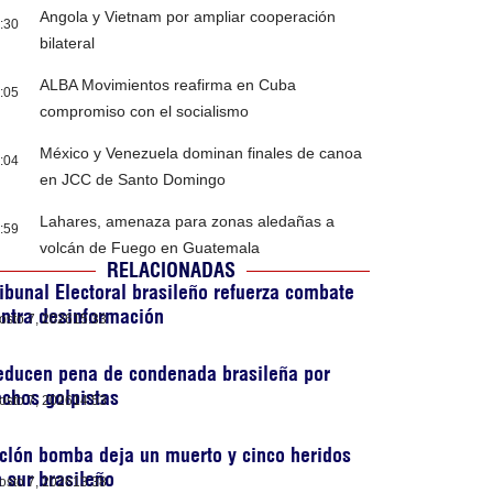
Angola y Vietnam por ampliar cooperación
:30
bilateral
ALBA Movimientos reafirma en Cuba
:05
compromiso con el socialismo
México y Venezuela dominan finales de canoa
:04
en JCC de Santo Domingo
Lahares, amenaza para zonas aledañas a
:59
volcán de Fuego en Guatemala
RELACIONADAS
ibunal Electoral brasileño refuerza combate
ntra desinformación
osto 7, 2026
15:33
educen pena de condenada brasileña por
chos golpistas
osto 7, 2026
14:53
clón bomba deja un muerto y cinco heridos
 sur brasileño
osto 7, 2026
13:38