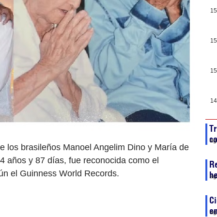
15
15
15
14
Tr
co
ag
 de los brasileños Manoel Angelim Dino y María de
84 años y 87 días, fue reconocida como el
R
ún el Guinness World Records.
he
ag
Ci
en
ag