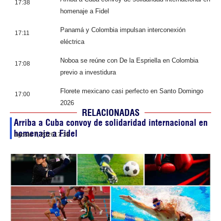
17:38
homenaje a Fidel
Panamá y Colombia impulsan interconexión
17:11
eléctrica
Noboa se reúne con De la Espriella en Colombia
17:08
previo a investidura
Florete mexicano casi perfecto en Santo Domingo
17:00
2026
RELACIONADAS
Arriba a Cuba convoy de solidaridad internacional en
homenaje a Fidel
agosto 7, 2026
17:38