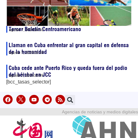
Tercer Boletín Centroamericano
agosto 7, 2026
16:50
Llaman en Cuba enfrentar al gran capital en defensa
de la humanidad
agosto 7, 2026
16:19
Cuba cede ante Puerto Rico y queda fuera del podio
del béisbol en JCC
agosto 7, 2026
16:09
[bcc_tasas_selector]
Agencias de noticias y medios digitales