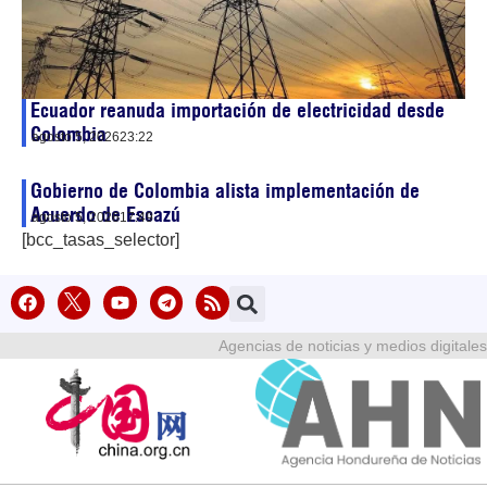
Ecuador reanuda importación de electricidad desde
Colombia
agosto 5, 2026
23:22
Gobierno de Colombia alista implementación de
Acuerdo de Escazú
agosto 5, 2026
17:49
[bcc_tasas_selector]
Agencias de noticias y medios digitales