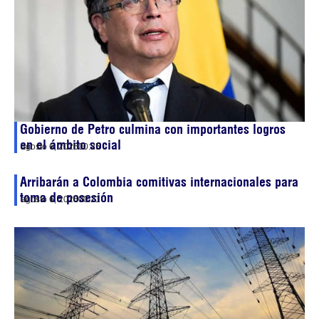
Gobierno de Petro culmina con importantes logros
en el ámbito social
agosto 6, 2026
00:25
Arribarán a Colombia comitivas internacionales para
toma de posesión
agosto 6, 2026
00:21