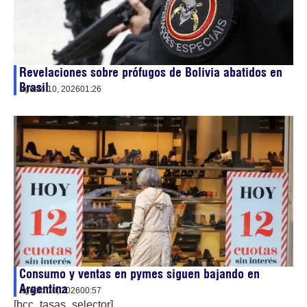
Revelaciones sobre prófugos de Bolivia abatidos en
Brasil
agosto 10, 2026
01:26
Consumo y ventas en pymes siguen bajando en
Argentina
agosto 10, 2026
00:57
[bcc_tasas_selector]