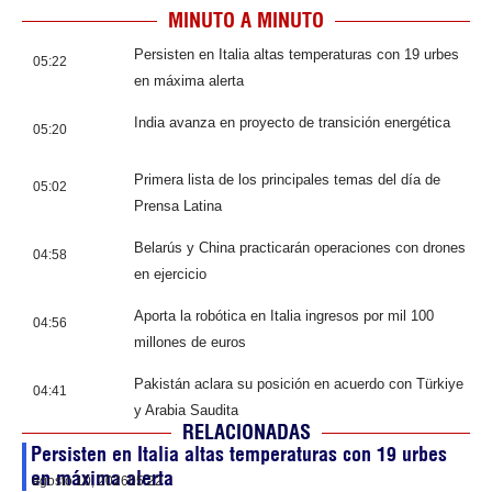
MINUTO A MINUTO
Persisten en Italia altas temperaturas con 19 urbes
05:22
en máxima alerta
India avanza en proyecto de transición energética
05:20
Primera lista de los principales temas del día de
05:02
Prensa Latina
Belarús y China practicarán operaciones con drones
04:58
en ejercicio
Aporta la robótica en Italia ingresos por mil 100
04:56
millones de euros
Pakistán aclara su posición en acuerdo con Türkiye
04:41
y Arabia Saudita
RELACIONADAS
Persisten en Italia altas temperaturas con 19 urbes
en máxima alerta
agosto 10, 2026
05:22