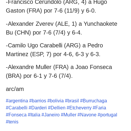
-Francisco Cerúndolo (ARG, 4) a Hugo
Gaston (FRA) por 7-6 (11/9) y 6-0.
-Alexander Zverev (ALE, 1) a Yunchaokete
Bu (CHN) por 7-6 (7/4) y 6-4.
-Camilo Ugo Carabelli (ARG) a Pedro
Martinez (ESP, 7) por 4-6, 6-3 y 6-3.
-Alexandre Muller (FRA) a Joao Fonseca
(BRA) por 6-1 y 7-6 (7/4).
arc/am
#
argentina
#
barrios
#
bolivia
#
brasil
#
Burruchaga
#
Carabelli
#
Darderi
#
Dellien
#
Etcheverry
#
Faria
#
Fonseca
#
Italia
#
Janeiro
#
Muller
#
Navone
#
portugal
#
tenis