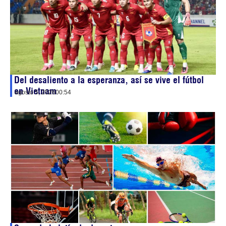
Del desaliento a la esperanza, así se vive el fútbol
en Vietnam
agosto 5, 2026
00:54