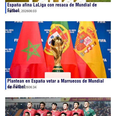
España afina LaLiga con resaca de Mundial de
Fútbol
agosto 6, 2026
06:03
Plantean en España vetar a Marruecos de Mundial
de Fútbol
agosto 5, 2026
06:34