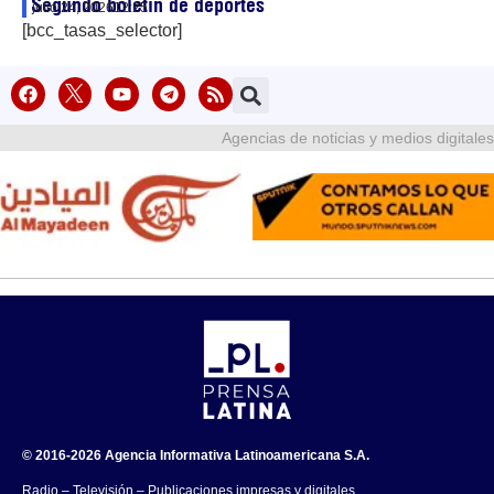
Segundo boletín de deportes
julio 24, 2026
12:25
[bcc_tasas_selector]
Agencias de noticias y medios digitales
© 2016-2026 Agencia Informativa Latinoamericana S.A.
Radio – Televisión – Publicaciones impresas y digitales.