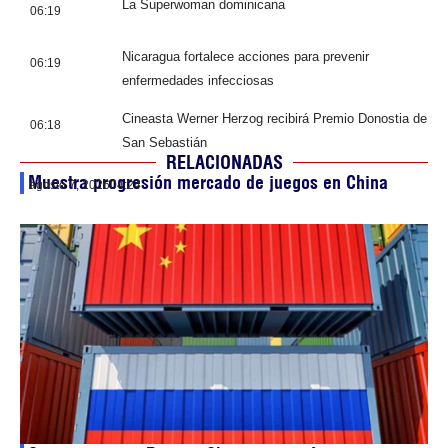
La Superwoman dominicana
06:19
Nicaragua fortalece acciones para prevenir
06:19
enfermedades infecciosas
Cineasta Werner Herzog recibirá Premio Donostia de
06:18
San Sebastián
RELACIONADAS
Muestra progresión mercado de juegos en China
agosto 7, 2026
04:24