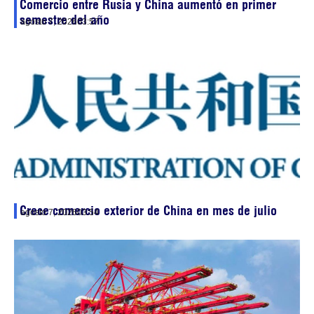
Comercio entre Rusia y China aumentó en primer
semestre del año
agosto 7, 2026
03:57
Crece comercio exterior de China en mes de julio
agosto 7, 2026
03:54