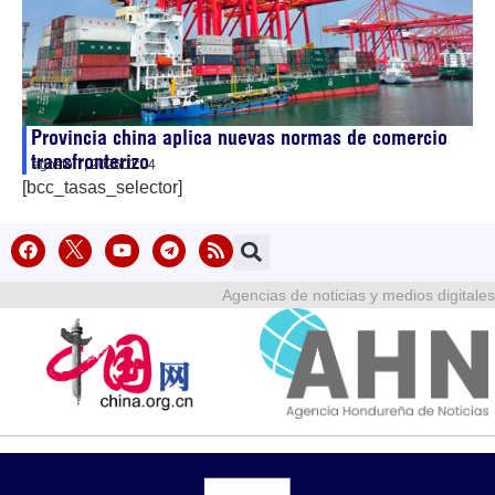
Provincia china aplica nuevas normas de comercio
transfronterizo
agosto 7, 2026
01:04
[bcc_tasas_selector]
Agencias de noticias y medios digitales