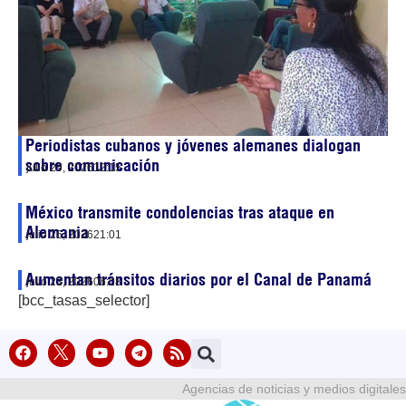
Periodistas cubanos y jóvenes alemanes dialogan
sobre comunicación
julio 29, 2026
12:15
México transmite condolencias tras ataque en
Alemania
julio 26, 2026
21:01
Aumentan tránsitos diarios por el Canal de Panamá
julio 23, 2026
06:08
[bcc_tasas_selector]
Agencias de noticias y medios digitales