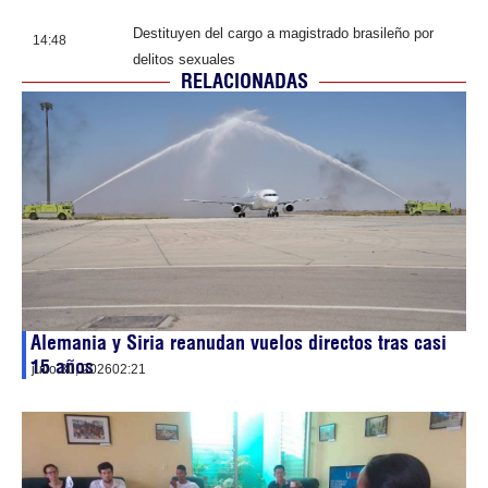
Destituyen del cargo a magistrado brasileño por
14:48
delitos sexuales
RELACIONADAS
Alemania y Siria reanudan vuelos directos tras casi
15 años
julio 30, 2026
02:21