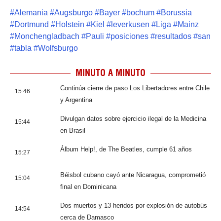
#
Alemania
#
Augsburgo
#
Bayer
#
bochum
#
Borussia
#
Dortmund
#
Holstein
#
Kiel
#
leverkusen
#
Liga
#
Mainz
#
Monchengladbach
#
Pauli
#
posiciones
#
resultados
#
san
#
tabla
#
Wolfsburgo
MINUTO A MINUTO
Continúa cierre de paso Los Libertadores entre Chile
15:46
y Argentina
Divulgan datos sobre ejercicio ilegal de la Medicina
15:44
en Brasil
Álbum Help!, de The Beatles, cumple 61 años
15:27
Béisbol cubano cayó ante Nicaragua, comprometió
15:04
final en Dominicana
Dos muertos y 13 heridos por explosión de autobús
14:54
cerca de Damasco