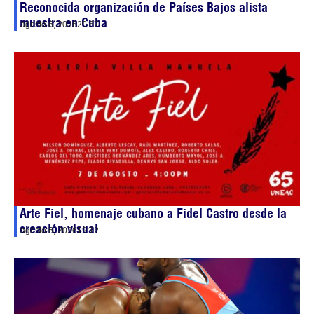
Reconocida organización de Países Bajos alista
muestra en Cuba
agosto 6, 2026
20:57
Arte Fiel, homenaje cubano a Fidel Castro desde la
creación visual
agosto 6, 2026
19:12