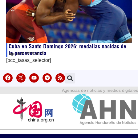
Cuba en Santo Domingo 2026: medallas nacidas de
la perseverancia
agosto 6, 2026
18:17
[bcc_tasas_selector]
Agencias de noticias y medios digitales