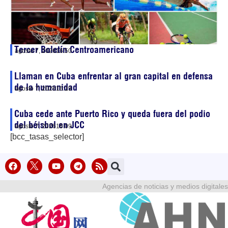
Tercer Boletín Centroamericano
agosto 7, 2026
16:50
Llaman en Cuba enfrentar al gran capital en defensa
de la humanidad
agosto 7, 2026
16:19
Cuba cede ante Puerto Rico y queda fuera del podio
del béisbol en JCC
agosto 7, 2026
16:09
[bcc_tasas_selector]
Agencias de noticias y medios digitales