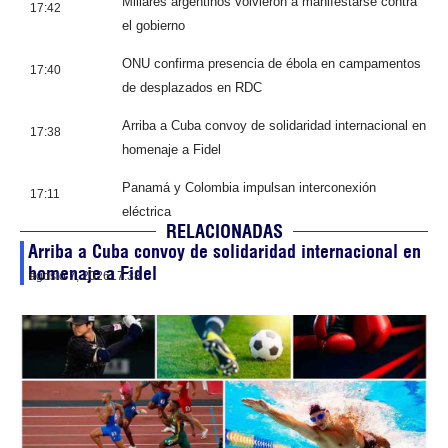
Millares argentinos volvieron a manifestarse contra
17:42
el gobierno
ONU confirma presencia de ébola en campamentos
17:40
de desplazados en RDC
Arriba a Cuba convoy de solidaridad internacional en
17:38
homenaje a Fidel
Panamá y Colombia impulsan interconexión
17:11
eléctrica
RELACIONADAS
Arriba a Cuba convoy de solidaridad internacional en
homenaje a Fidel
agosto 7, 2026
17:38