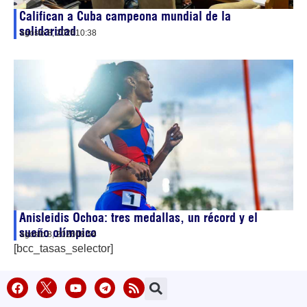
Califican a Cuba campeona mundial de la
solidaridad
agosto 8, 2026
10:38
Anisleidis Ochoa: tres medallas, un récord y el
sueño olímpico
agosto 8, 2026
08:54
[bcc_tasas_selector]