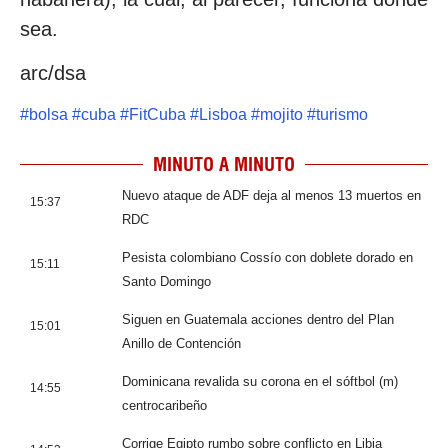
sea.
arc/dsa
#
bolsa
#
cuba
#
FitCuba
#
Lisboa
#
mojito
#
turismo
MINUTO A MINUTO
Nuevo ataque de ADF deja al menos 13 muertos en
15:37
RDC
Pesista colombiano Cossío con doblete dorado en
15:11
Santo Domingo
Siguen en Guatemala acciones dentro del Plan
15:01
Anillo de Contención
Dominicana revalida su corona en el sóftbol (m)
14:55
centrocaribeño
Corrige Egipto rumbo sobre conflicto en Libia