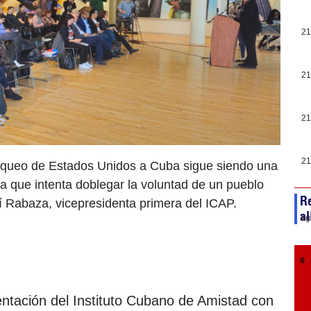
21
21
21
21
loqueo de Estados Unidos a Cuba sigue siendo una
ica que intenta doblegar la voluntad de un pueblo
Re
í Rabaza, vicepresidenta primera del ICAP.
al
ag
entación del Instituto Cubano de Amistad con