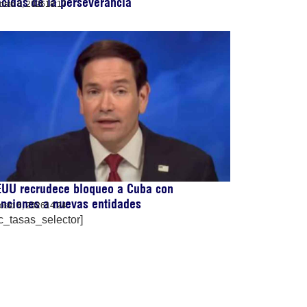
cidas de la perseverancia
osto 6, 2026
18:17
EUU recrudece bloqueo a Cuba con
nciones a nuevas entidades
osto 6, 2026
14:24
c_tasas_selector]