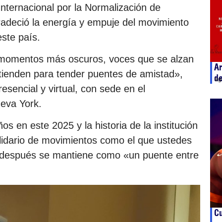
Internacional por la Normalización de
adeció la energía y empuje del movimiento
este país.
s momentos más oscuros, voces que se alzan
Ar
extienden para tender puentes de amistad»,
de
ag
resencial y virtual, con sede en el
eva York.
s en este 2025 y la historia de la institución
olidario de movimientos como el que ustedes
 después se mantiene como «un puente entre
C