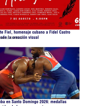
te Fiel, homenaje cubano a Fidel Castro
sde la creación visual
osto 6, 2026
19:12
uba en Santo Domingo 2026: medallas