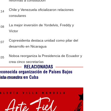
reformas a constitución
Chile y Venezuela oficializaron relaciones
:14
consulares
La mejor inversión de Yordelvis, Freddy y
:08
Víctor
Copresidenta destaca unidad como pilar del
:07
desarrollo en Nicaragua
Noboa reorganiza la Presidencia de Ecuador y
:05
crea cinco secretarías
RELACIONADAS
conocida organización de Países Bajos
ista muestra en Cuba
osto 6, 2026
20:57