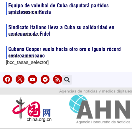
Equipo de voleibol de Cuba disputará partidos
amistosos en Rusia
agosto 8, 2026
03:25
Sindicato italiano lleva a Cuba su solidaridad en
centenario de Fidel
agosto 8, 2026
02:03
Cubana Cooper vuela hacia otro oro e iguala récord
centroamericano
agosto 7, 2026
23:51
[bcc_tasas_selector]
Agencias de noticias y medios digitales