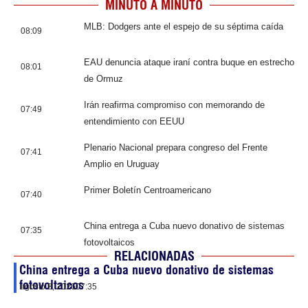
MINUTO A MINUTO
MLB: Dodgers ante el espejo de su séptima caída
08:09
EAU denuncia ataque iraní contra buque en estrecho
08:01
de Ormuz
Irán reafirma compromiso con memorando de
07:49
entendimiento con EEUU
Plenario Nacional prepara congreso del Frente
07:41
Amplio en Uruguay
Primer Boletín Centroamericano
07:40
China entrega a Cuba nuevo donativo de sistemas
07:35
fotovoltaicos
RELACIONADAS
China entrega a Cuba nuevo donativo de sistemas
fotovoltaicos
agosto 8, 2026
07:35