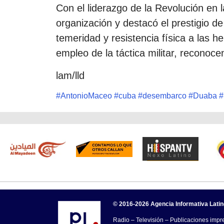
Con el liderazgo de la Revolución en l
organización y destacó el prestigio 
temeridad y resistencia física a las h
empleo de la táctica militar, reconoce
lam/lld
#
AntonioMaceo
#
cuba
#
desembarco
#
Duaba
#
© 2016-2026 Agencia Informativa Lati
Radio – Televisión – Publicaciones impre