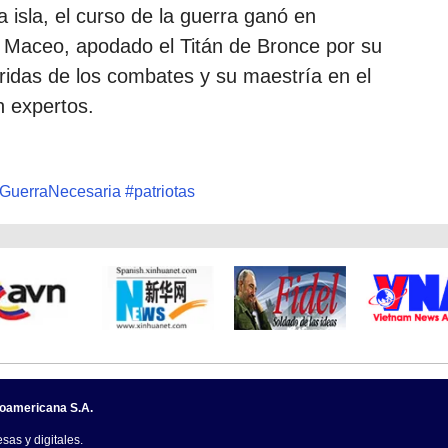
a isla, el curso de la guerra ganó en
de Maceo, apodado el Titán de Bronce por su
eridas de los combates y su maestría en el
n expertos.
GuerraNecesaria
#
patriotas
noamericana S.A.
sas y digitales.