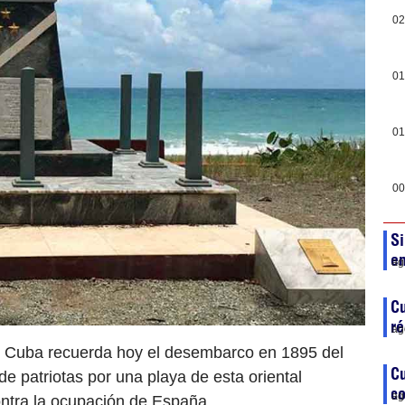
02
01
01
00
Si
en
ag
Cu
ré
ag
) Cuba recuerda hoy el desembarco en 1895 del
Cu
 patriotas por una playa de esta oriental
co
ag
ontra la ocupación de España.