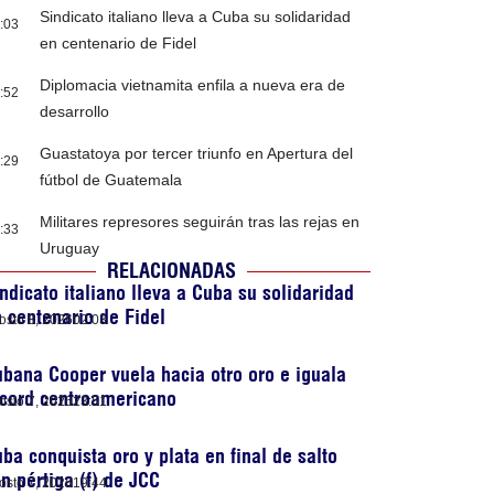
Sindicato italiano lleva a Cuba su solidaridad
:03
en centenario de Fidel
Diplomacia vietnamita enfila a nueva era de
:52
desarrollo
Guastatoya por tercer triunfo en Apertura del
:29
fútbol de Guatemala
Militares represores seguirán tras las rejas en
:33
Uruguay
RELACIONADAS
ndicato italiano lleva a Cuba su solidaridad
 centenario de Fidel
osto 8, 2026
02:03
bana Cooper vuela hacia otro oro e iguala
cord centroamericano
osto 7, 2026
23:51
ba conquista oro y plata en final de salto
n pértiga (f) de JCC
osto 7, 2026
19:44