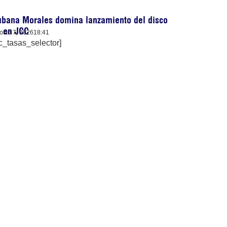
ubana Morales domina lanzamiento del disco
) en JCC
osto 7, 2026
18:41
c_tasas_selector]