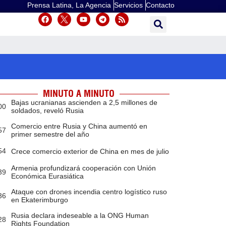
Prensa Latina, La Agencia
Servicios
Contacto
MINUTO A MINUTO
Bajas ucranianas ascienden a 2,5 millones de
00
soldados, reveló Rusia
Comercio entre Rusia y China aumentó en
57
primer semestre del año
54
Crece comercio exterior de China en mes de julio
Armenia profundizará cooperación con Unión
39
Económica Eurasiática
Ataque con drones incendia centro logístico ruso
36
en Ekaterimburgo
Rusia declara indeseable a la ONG Human
28
Rights Foundation