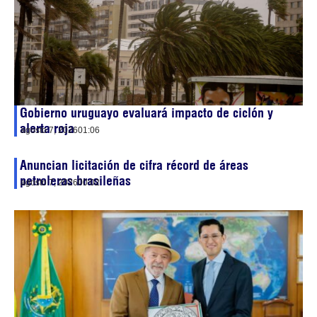
Gobierno uruguayo evaluará impacto de ciclón y
alerta roja
agosto 7, 2026
01:06
Anuncian licitación de cifra récord de áreas
petroleras brasileñas
agosto 7, 2026
00:02