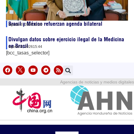
Brasil y México refuerzan agenda bilateral
agosto 6, 2026
19:36
Divulgan datos sobre ejercicio ilegal de la Medicina
en Brasil
agosto 6, 2026
15:44
[bcc_tasas_selector]
Agencias de noticias y medios digitales