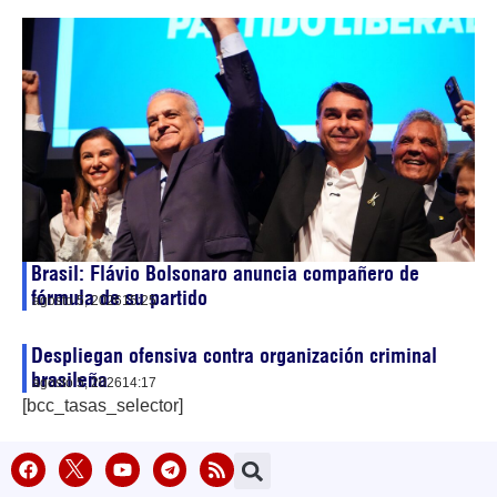
Brasil: Flávio Bolsonaro anuncia compañero de
fórmula de su partido
agosto 5, 2026
15:25
Despliegan ofensiva contra organización criminal
brasileña
agosto 5, 2026
14:17
[bcc_tasas_selector]