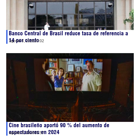
Banco Central de Brasil reduce tasa de referencia a
14 por ciento
agosto 5, 2026
20:02
Cine brasileño aportó 90 % del aumento de
espectadores en 2024
agosto 5, 2026
15:57