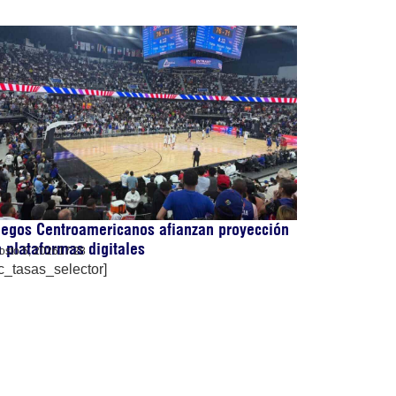
egos Centroamericanos afianzan proyección
 plataformas digitales
osto 5, 2026
17:28
c_tasas_selector]