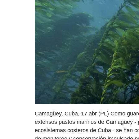
Camagüey, Cuba, 17 abr (PL) Como guardia
extensos pastos marinos de Camagüey - pr
ecosistemas costeros de Cuba - se han co
de monitoreo y conservación impulsado po