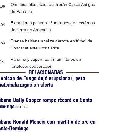
Ómnibus eléctricos recorrerán Casco Antiguo
:06
de Panamá
Extranjeros poseen 13 millones de hectáreas
:04
de tierra en Argentina
Prensa haitiana analiza derrota en fútbol de
:53
Concacaf ante Costa Rica
Panamá y Japón reafirman interés en
:51
fortalecer cooperación
RELACIONADAS
 volcán de Fuego dejó erupcionar, pero
atemala sigue en alerta
osto 5, 2026
18:43
ubana Daily Cooper rompe récord en Santo
omingo
osto 5, 2026
18:08
bano Ronald Mencía con martillo de oro en
anto Domingo
osto 5, 2026
17:40