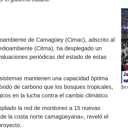
ioambiente de Camagüey (Cimac), adscrito al
Medioambiente (Citma), ha desplegado un
evaluaciones periódicas del estado de estas
Ju
cosistemas mantienen una capacidad óptima
en
ag
xido de carbono que los bosques tropicales,
[bc
cos en la lucha contra el cambio climático.
pliado la red de monitoreo a 15 nuevas
o de la costa norte camagüeyana», reveló el
proyecto.