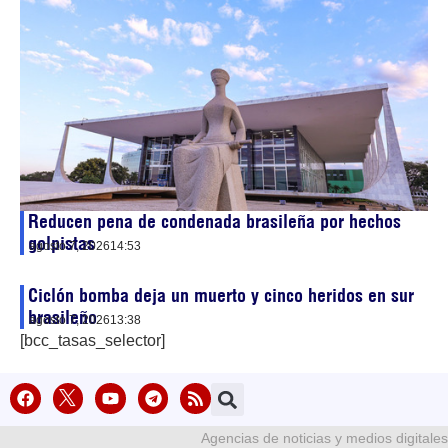
Reducen pena de condenada brasileña por hechos
golpistas
agosto 7, 2026
14:53
Ciclón bomba deja un muerto y cinco heridos en sur
brasileño
agosto 7, 2026
13:38
[bcc_tasas_selector]
Agencias de noticias y medios digitales