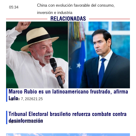
China con evolución favorable del consumo,
05:34
inversión e industria
RELACIONADAS
Marco Rubio es un latinoamericano frustrado, afirma
Lula
agosto 7, 2026
21:25
Tribunal Electoral brasileño refuerza combate contra
desinformación
agosto 7, 2026
15:33