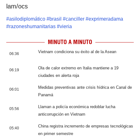
lam/ocs
#
asilodiplomático
#
brasil
#
canciller
#
exprimeradama
#
razoneshumanitarias
#
vieria
MINUTO A MINUTO
Vietnam condiciona su éxito al de la Asean
06:36
Ola de calor extremo en Italia mantiene a 19
06:19
ciudades en alerta roja
Medidas preventivas ante crisis hídrica en Canal de
06:01
Panamá
Llaman a policía económica redoblar lucha
05:56
anticorrupción en Vietnam
China registra incremento de empresas tecnológicas
05:40
en primer semestre