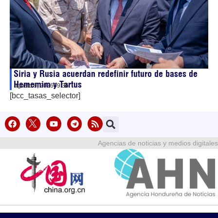
Siria y Rusia acuerdan redefinir futuro de bases de
Hememim y Tartus
agosto 9, 2026
09:36
[bcc_tasas_selector]
Agencias de noticias y medios digitales