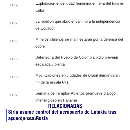
Exploración e identidad femenina en feria del libro en
00:09
Cuba
La rebelión que abrió el camino a la independencia
00:07
de Ecuador
Mineros chilenos se manifestarán por la defensa del
00:06
cobre
Defensoría del Pueblo de Colombia pidió prevenir
00:05
escalada violenta
Movilizaciones en ciudades de Brasil demandarán
00:03
fin de la escala 6×1
Semana de Templos Abiertos promueve diálogo
00:02
interreligioso en Panamá
RELACIONADAS
Siria asume control del aeropuerto de Latakia tras
acuerdo con Rusia
agosto 9, 2026
23:55