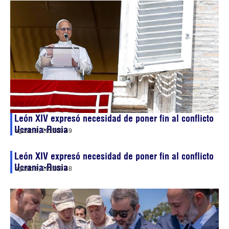
León XIV expresó necesidad de poner fin al conflicto
Ucrania-Rusia
agosto 9, 2026
09:49
León XIV expresó necesidad de poner fin al conflicto
Ucrania-Rusia
agosto 9, 2026
09:48