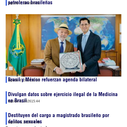
petroleras brasileñas
agosto 7, 2026
00:02
Brasil y México refuerzan agenda bilateral
agosto 6, 2026
19:36
Divulgan datos sobre ejercicio ilegal de la Medicina
en Brasil
agosto 6, 2026
15:44
Destituyen del cargo a magistrado brasileño por
delitos sexuales
agosto 6, 2026
14:48