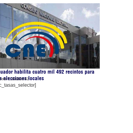
uador habilita cuatro mil 492 recintos para
s elecciones locales
osto 7, 2026
20:42
c_tasas_selector]