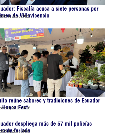
uador: Fiscalía acusa a siete personas por
imen de Villavicencio
osto 8, 2026
20:25
ito reúne sabores y tradiciones de Ecuador
n Hueca Fest
osto 8, 2026
19:18
uador despliega más de 57 mil policías
rante feriado
osto 8, 2026
09:45