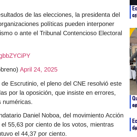
Ec
esultados de las elecciones, la presidenta del
cr
ag
organizaciones políticas pueden interponer
ismo o ante el Tribunal Contencioso Electoral
/lgbbZYCiPY
obreno)
April 24, 2025
 de Escrutinio, el pleno del CNE resolvió este
as por la oposición, que insiste en errores,
Qu
s numéricas.
e
ag
ndatario Daniel Noboa, del movimiento Acción
Ec
l 55,63 por ciento de los votos, mientras
du
ag
uvo el 44,37 por ciento.