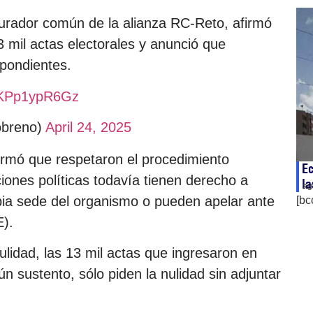
ocurador común de la alianza RC-Reto, afirmó
 mil actas electorales y anunció que
spondientes.
m/KPp1ypR6Gz
obreno)
April 24, 2025
firmó que respetaron el procedimiento
Ec
ciones políticas todavía tienen derecho a
la
ag
opia sede del organismo o pueden apelar ante
[bc
E).
ulidad, las 13 mil actas que ingresaron en
ún sustento, sólo piden la nulidad sin adjuntar