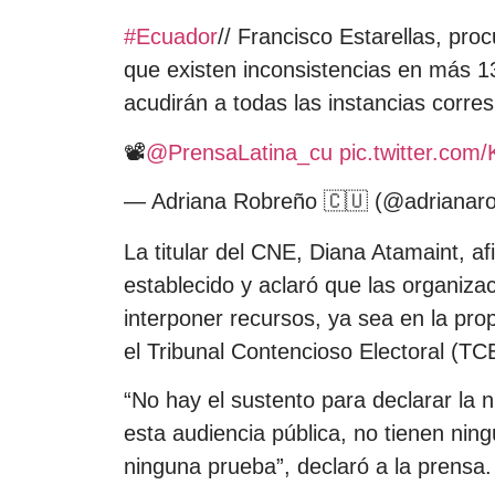
#Ecuador
// Francisco Estarellas, pr
que existen inconsistencias en más 13
acudirán a todas las instancias corre
📽️
@PrensaLatina_cu
pic.twitter.co
— Adriana Robreño 🇨🇺 (@adrianar
La titular del CNE, Diana Atamaint, a
establecido y aclaró que las organiza
interponer recursos, ya sea en la pr
el Tribunal Contencioso Electoral (TC
“No hay el sustento para declarar la n
esta audiencia pública, no tienen ning
ninguna prueba”, declaró a la prensa.