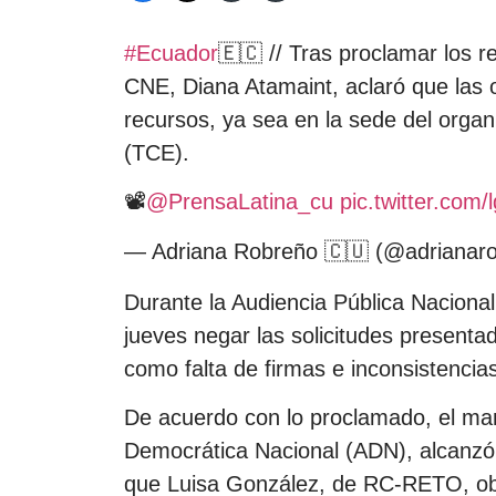
#Ecuador
🇪🇨 // Tras proclamar los r
CNE, Diana Atamaint, aclaró que las 
recursos, ya sea en la sede del organ
(TCE).
📽️
@PrensaLatina_cu
pic.twitter.com
— Adriana Robreño 🇨🇺 (@adrianar
Durante la Audiencia Pública Nacional
jueves negar las solicitudes presentad
como falta de firmas e inconsistencia
De acuerdo con lo proclamado, el ma
Democrática Nacional (ADN), alcanzó e
que Luisa González, de RC-RETO, obt