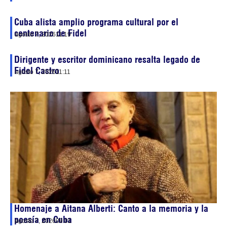
Cuba alista amplio programa cultural por el
centenario de Fidel
agosto 7, 2026
11:19
Dirigente y escritor dominicano resalta legado de
Fidel Castro
agosto 7, 2026
11:11
Homenaje a Aitana Alberti: Canto a la memoria y la
poesía en Cuba
agosto 7, 2026
09:01