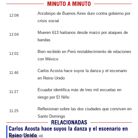
MINUTO A MINUTO
Arzobispo de Buenos Aires duro contra gobierno por
12:08
crisis social
Mueren 613 haitianos desde marzo por ataques de
12:04
bandas
Bien recibido en Perú restablecimiento de relaciones
12:01
con México
Carlos Acosta hace suyos la danza y el escenario
11:46
en Reino Unido
Ecuador identifica más de tres mil escuelas en
11:27
riesgo por El Niño
Reflexionan sobre las dos ciudades que conviven en
11:25
Santo Domingo
RELACIONADAS
Carlos Acosta hace suyos la danza y el escenario en
Reino Unido
agosto 7, 2026
11:46