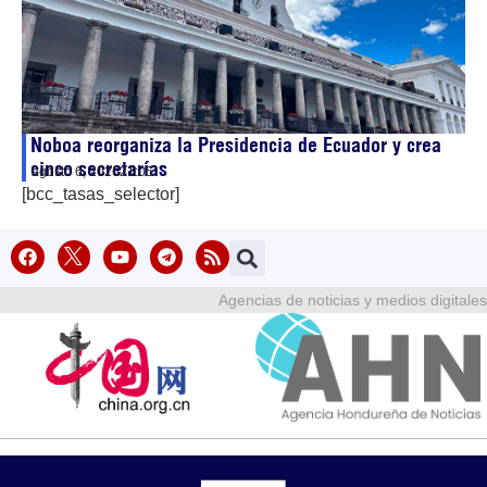
Noboa reorganiza la Presidencia de Ecuador y crea
cinco secretarías
agosto 6, 2026
21:05
[bcc_tasas_selector]
Agencias de noticias y medios digitales