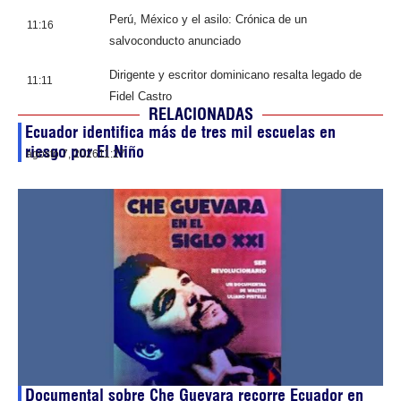
Perú, México y el asilo: Crónica de un
11:16
salvoconducto anunciado
Dirigente y escritor dominicano resalta legado de
11:11
Fidel Castro
RELACIONADAS
Ecuador identifica más de tres mil escuelas en
riesgo por El Niño
agosto 7, 2026
11:27
Documental sobre Che Guevara recorre Ecuador en