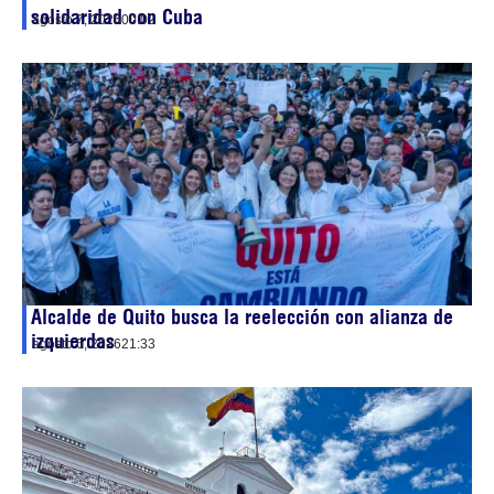
solidaridad con Cuba
agosto 7, 2026
00:02
Alcalde de Quito busca la reelección con alianza de
izquierdas
agosto 6, 2026
21:33