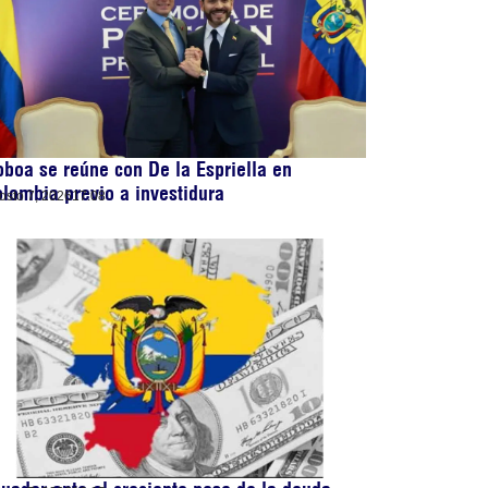
boa se reúne con De la Espriella en
lombia previo a investidura
osto 7, 2026
17:08