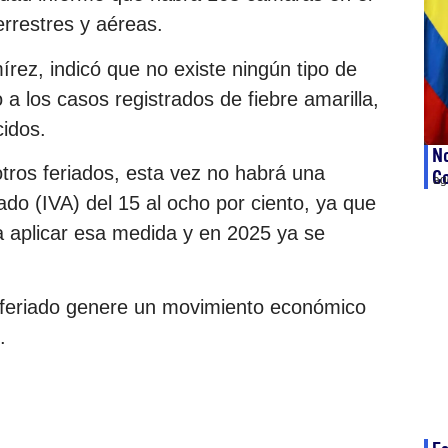
errestres y aéreas.
írez, indicó que no existe ningún tipo de
a los casos registrados de fiebre amarilla,
idos.
No
tros feriados, esta vez no habrá una
Co
ag
ado (IVA) del 15 al ocho por ciento, ya que
ra aplicar esa medida y en 2025 ya se
l feriado genere un movimiento económico
.