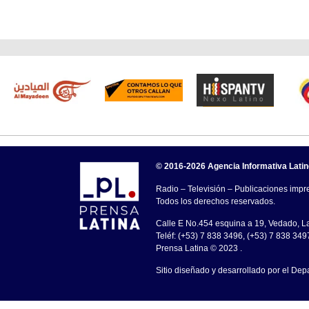
© 2016-2026 Agencia Informativa Lati
Radio – Televisión – Publicaciones impre
Todos los derechos reservados.
Calle E No.454 esquina a 19, Vedado, 
Teléf: (+53) 7 838 3496, (+53) 7 838 349
Prensa Latina © 2023 .
Sitio diseñado y desarrollado por el Dep