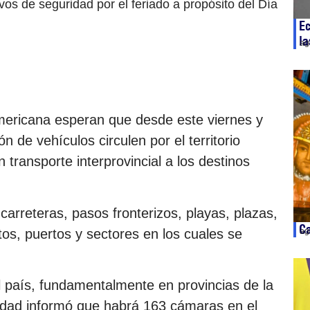
os de seguridad por el feriado a propósito del Día
Ec
la
ag
mericana esperan que desde este viernes y
n de vehículos circulen por el territorio
transporte interprovincial a los destinos
 carreteras, pasos fronterizos, playas, plazas,
Ca
tos, puertos y sectores en los cuales se
ag
l país, fundamentalmente en provincias de la
idad informó que habrá 163 cámaras en el