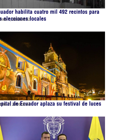
uador habilita cuatro mil 492 recintos para
s elecciones locales
osto 7, 2026
20:42
pital de Ecuador aplaza su festival de luces
osto 7, 2026
18:43