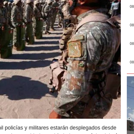
08
08
08
08
l policías y militares estarán desplegados desde