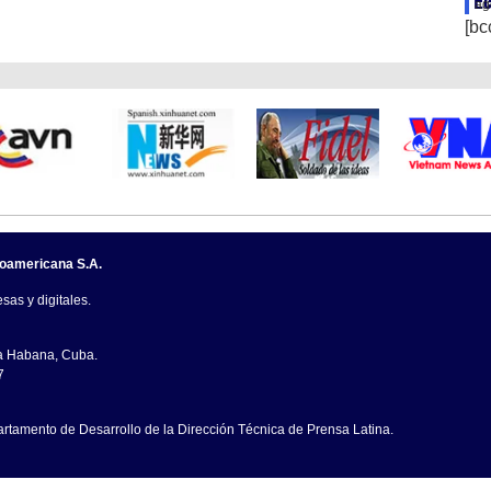
Ec
ag
[bc
noamericana S.A.
sas y digitales.
La Habana, Cuba.
7
artamento de Desarrollo de la Dirección Técnica de Prensa Latina.