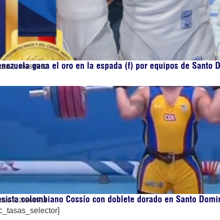
nezuela gana el oro en la espada (f) por equipos de Santo
osto 8, 2026
15:52
sista colombiano Cossío con doblete dorado en Santo Domi
osto 8, 2026
15:11
c_tasas_selector]