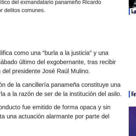
lítico del exmandatario panameño Ricardo
or delitos comunes.
La
ag
fica como una “burla a la justicia” y una
sábado último del exgobernante, tras recibir
 del presidente José Raúl Mulino.
ón de la cancillería panameña constituye una
la a la razón de ser de la institución del asilo.
Fr
ag
onducto fue emitido de forma opaca y sin
ta una actuación alarmante por parte del