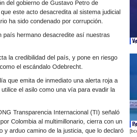
ión del gobierno de Gustavo Petro de
 que este acto desacredita al sistema judicial
io ha sido condenado por corrupción.
n país hermano desacredite así nuestras
Ve
ag
a la credibilidad del país, y pone en riesgo
 como el escándalo Odebrecht.
alía que emita de inmediato una alerta roja a
 utilice el asilo como una vía para evadir la
NG Transparencia Internacional (TI) señaló
 por Colombia al multimillonario, cierra con un
Pe
ag
o y arduo camino de la justicia, que lo declaró
[bc