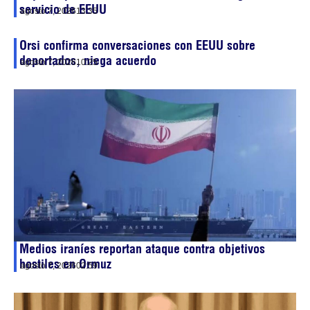
servicio de EEUU
agosto 7, 2026
13:35
Orsi confirma conversaciones con EEUU sobre
deportados, niega acuerdo
agosto 7, 2026
10:25
Medios iraníes reportan ataque contra objetivos
hostiles en Ormuz
agosto 7, 2026
02:59