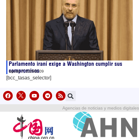
Parlamento iraní exige a Washington cumplir sus
compromisos
agosto 7, 2026
02:09
[bcc_tasas_selector]
Agencias de noticias y medios digitales