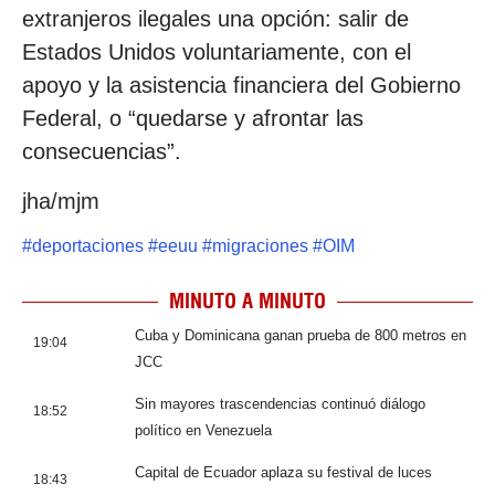
extranjeros ilegales una opción: salir de
Estados Unidos voluntariamente, con el
apoyo y la asistencia financiera del Gobierno
Federal, o “quedarse y afrontar las
consecuencias”.
jha/mjm
#
deportaciones
#
eeuu
#
migraciones
#
OIM
MINUTO A MINUTO
Cuba y Dominicana ganan prueba de 800 metros en
19:04
JCC
Sin mayores trascendencias continuó diálogo
18:52
político en Venezuela
Capital de Ecuador aplaza su festival de luces
18:43