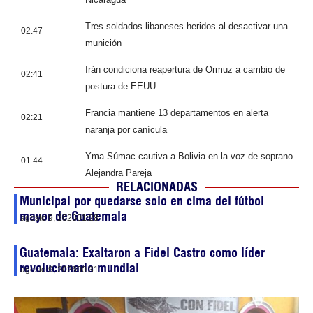
Tres soldados libaneses heridos al desactivar una
02:47
munición
Irán condiciona reapertura de Ormuz a cambio de
02:41
postura de EEUU
Francia mantiene 13 departamentos en alerta
02:21
naranja por canícula
Yma Súmac cautiva a Bolivia en la voz de soprano
01:44
Alejandra Pareja
RELACIONADAS
Municipal por quedarse solo en cima del fútbol
mayor de Guatemala
agosto 9, 2026
01:28
Guatemala: Exaltaron a Fidel Castro como líder
revolucionario mundial
agosto 9, 2026
00:31