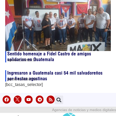
Sentido homenaje a Fidel Castro de amigos
solidarios en Guatemala
agosto 8, 2026
22:17
Ingresaron a Guatemala casi 54 mil salvadoreños
por fiestas agostinas
agosto 8, 2026
15:53
[bcc_tasas_selector]
Agencias de noticias y medios digitales