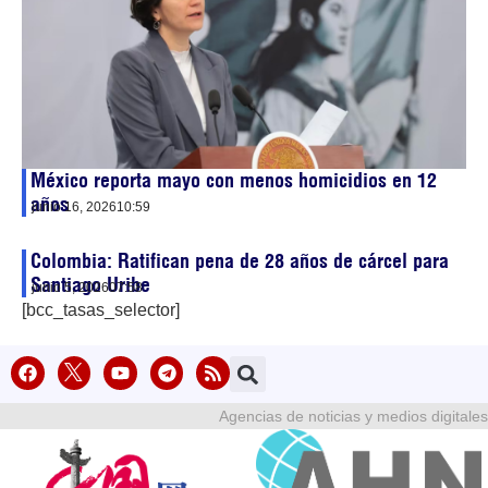
México reporta mayo con menos homicidios en 12
años
junio 16, 2026
10:59
Colombia: Ratifican pena de 28 años de cárcel para
Santiago Uribe
junio 5, 2026
07:58
[bcc_tasas_selector]
Agencias de noticias y medios digitales