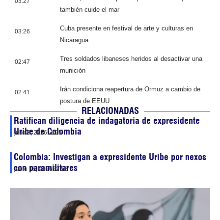
03:27
también cuide el mar
Cuba presente en festival de arte y culturas en
03:26
Nicaragua
Tres soldados libaneses heridos al desactivar una
02:47
munición
Irán condiciona reapertura de Ormuz a cambio de
02:41
postura de EEUU
RELACIONADAS
Ratifican diligencia de indagatoria de expresidente
Uribe de Colombia
julio 3, 2026
11:25
Colombia: Investigan a expresidente Uribe por nexos
con paramilitares
junio 18, 2026
22:52