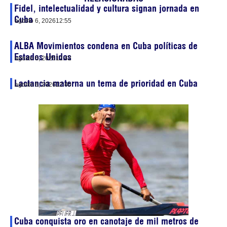
Fidel, intelectualidad y cultura signan jornada en
Cuba
agosto 6, 2026
12:55
ALBA Movimientos condena en Cuba políticas de
Estados Unidos
agosto 6, 2026
12:42
Lactancia materna un tema de prioridad en Cuba
agosto 6, 2026
12:40
Cuba conquista oro en canotaje de mil metros de