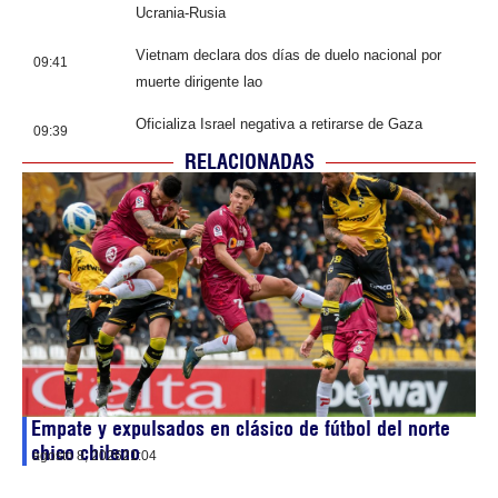
Ucrania-Rusia
Vietnam declara dos días de duelo nacional por
09:41
muerte dirigente lao
Oficializa Israel negativa a retirarse de Gaza
09:39
RELACIONADAS
Empate y expulsados en clásico de fútbol del norte
chico chileno
agosto 8, 2026
21:04