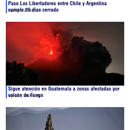
Paso Los Libertadores entre Chile y Argentina
cumple 25 días cerrado
agosto 8, 2026
13:10
Sigue atención en Guatemala a zonas afectadas por
volcán de Fuego
agosto 8, 2026
11:39