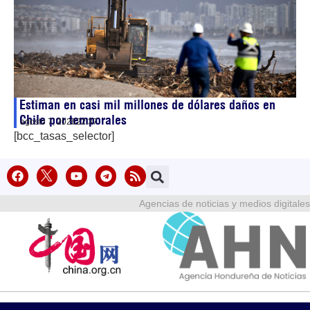
Estiman en casi mil millones de dólares daños en
Chile por temporales
agosto 7, 2026
22:37
[bcc_tasas_selector]
Agencias de noticias y medios digitales