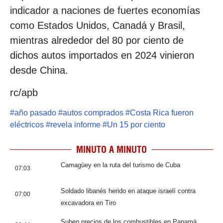
indicador a naciones de fuertes economías
como Estados Unidos, Canadá y Brasil,
mientras alrededor del 80 por ciento de
dichos autos importados en 2024 vinieron
desde China.
rc/apb
#
año pasado
#
autos comprados
#
Costa Rica fueron
eléctricos
#
revela informe
#
Un 15 por ciento
MINUTO A MINUTO
Camagüey en la ruta del turismo de Cuba
07:03
Soldado libanés herido en ataque israelí contra
07:00
excavadora en Tiro
Suben precios de los combustibles en Panamá