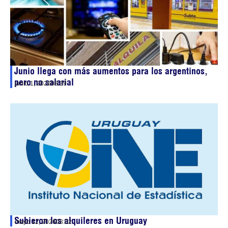
Junio llega con más aumentos para los argentinos,
pero no salarial
junio 1, 2026
08:39
Subieron los alquileres en Uruguay
mayo 12, 2026
08:02