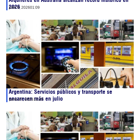
2026
julio 9, 2026
01:09
Argentina: Servicios públicos y transporte se
encarecen más en julio
junio 27, 2026
12:29