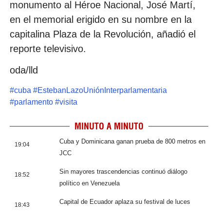
monumento al Héroe Nacional, José Martí,
en el memorial erigido en su nombre en la
capitalina Plaza de la Revolución, añadió el
reporte televisivo.
oda/lld
#
cuba
#
EstebanLazoUniónInterparlamentaria
#
parlamento
#
visita
MINUTO A MINUTO
Cuba y Dominicana ganan prueba de 800 metros en
19:04
JCC
Sin mayores trascendencias continuó diálogo
18:52
político en Venezuela
Capital de Ecuador aplaza su festival de luces
18:43