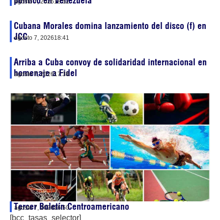
político en Venezuela
agosto 7, 2026
18:52
Cubana Morales domina lanzamiento del disco (f) en
JCC
agosto 7, 2026
18:41
Arriba a Cuba convoy de solidaridad internacional en
homenaje a Fidel
agosto 7, 2026
17:38
Tercer Boletín Centroamericano
agosto 7, 2026
16:50
[bcc_tasas_selector]