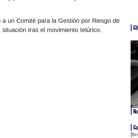
 a un Comité para la Gestión por Riesgo de
Ch
ag
 situación tras el movimiento telúrico.
Nu
ag
Co
ag
[bc