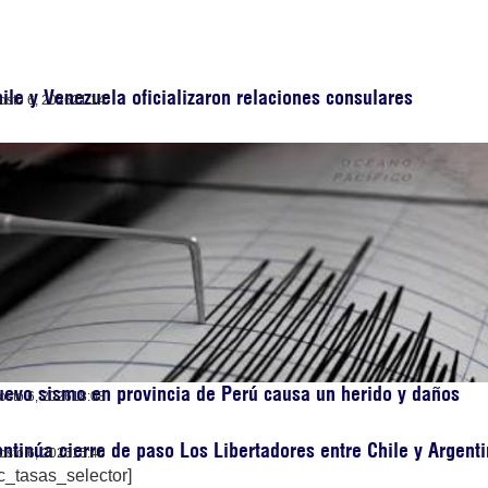
ile y Venezuela oficializaron relaciones consulares
osto 6, 2026
21:14
evo sismo en provincia de Perú causa un herido y daños
osto 6, 2026
18:08
ntinúa cierre de paso Los Libertadores entre Chile y Argent
osto 6, 2026
15:46
c_tasas_selector]