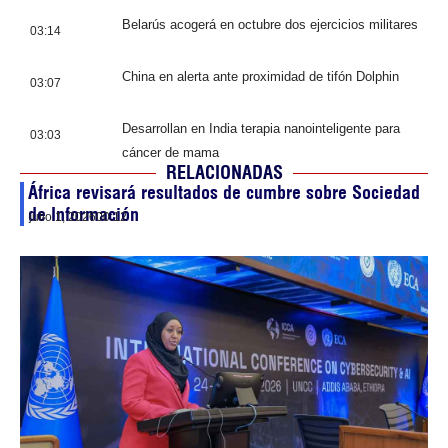
Belarús acogerá en octubre dos ejercicios militares
03:14
China en alerta ante proximidad de tifón Dolphin
03:07
Desarrollan en India terapia nanointeligente para
03:03
cáncer de mama
RELACIONADAS
África revisará resultados de cumbre sobre Sociedad
de Información
julio 1, 2026
00:12