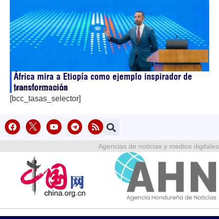
África mira a Etiopía como ejemplo inspirador de
transformación
junio 23, 2026
10:31
[bcc_tasas_selector]
Agencias de noticias y medios digitales