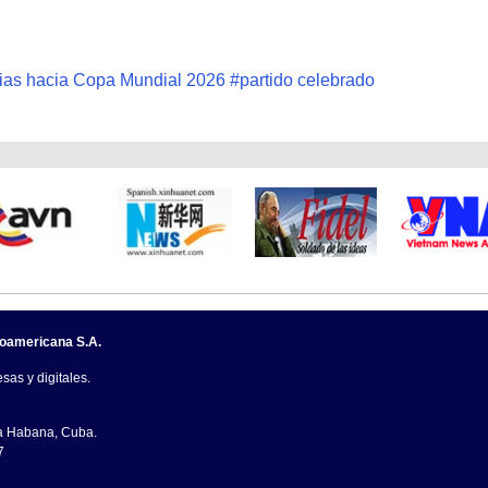
rias hacia Copa Mundial 2026
#
partido celebrado
noamericana S.A.
sas y digitales.
La Habana, Cuba.
7