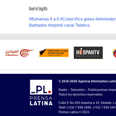
lam/apb
#
Bahamas 8 a 0
#
Costa Rica golea
#
eliminato
Barbados
#
reportó canal Teletica
© 2016-2026 Agencia Informativa Lati
Radio – Televisión – Publicaciones impre
Todos los derechos reservados.
Calle E No.454 esquina a 19, Vedado, 
Teléf: (+53) 7 838 3496, (+53) 7 838 349
Prensa Latina © 2023 .