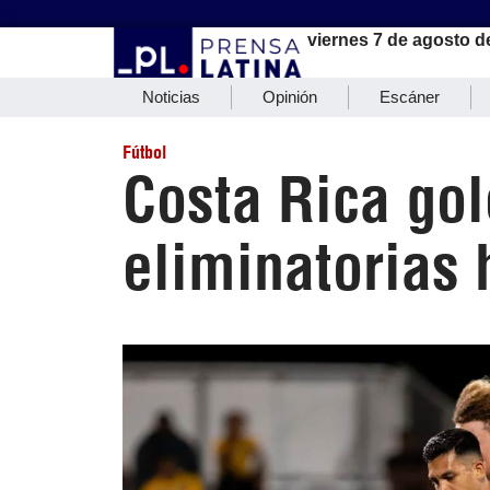
viernes 7 de agosto d
Noticias
Opinión
Escáner
Fútbol
Costa Rica go
eliminatorias