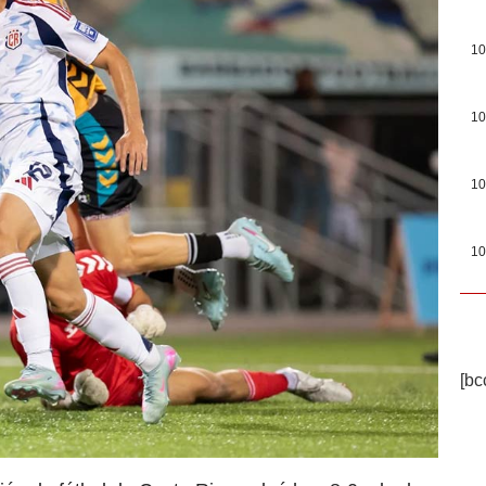
10
10
10
10
[bc