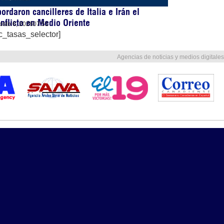
ordaron cancilleres de Italia e Irán el
nflicto en Medio Oriente
osto 6, 2026
07:51
c_tasas_selector]
Agencias de noticias y medios digitales