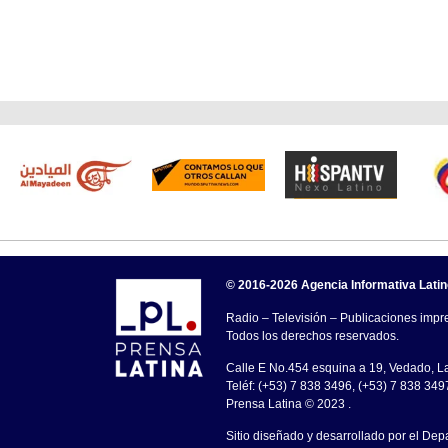
© 2016-2026 Agencia Informativa Lati
Radio – Televisión – Publicaciones impre
Todos los derechos reservados.
Calle E No.454 esquina a 19, Vedado, 
Teléf: (+53) 7 838 3496, (+53) 7 838 349
Prensa Latina © 2023 .
Sitio diseñado y desarrollado por el Dep