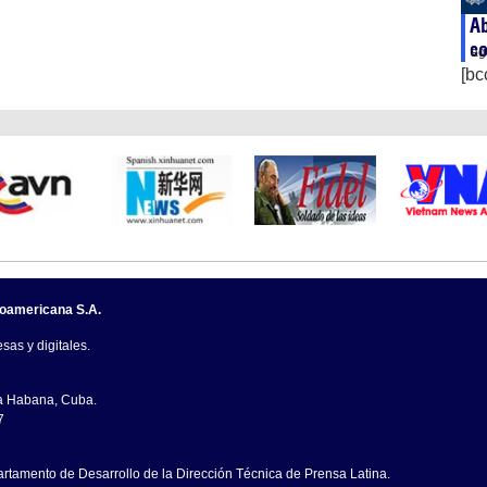
Ab
co
ag
[bc
noamericana S.A.
sas y digitales.
La Habana, Cuba.
7
artamento de Desarrollo de la Dirección Técnica de Prensa Latina.