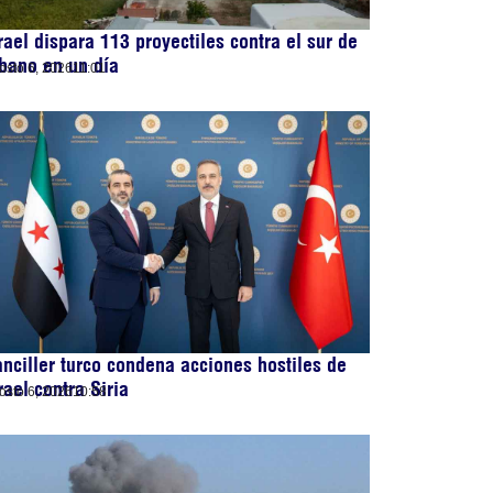
rael dispara 113 proyectiles contra el sur de
bano en un día
osto 6, 2026
11:01
nciller turco condena acciones hostiles de
rael contra Siria
osto 6, 2026
10:58