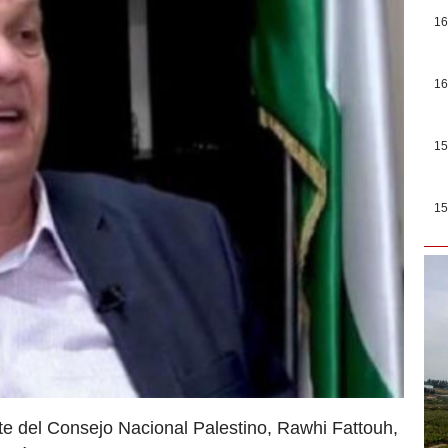
16
16
15
15
te del Consejo Nacional Palestino, Rawhi Fattouh,