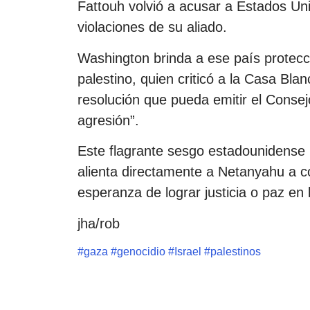
Fattouh volvió a acusar a Estados Un
violaciones de su aliado.
Washington brinda a ese país protecció
palestino, quien criticó a la Casa Bla
resolución que pueda emitir el Conse
agresión”.
Este flagrante sesgo estadounidense 
alienta directamente a Netanyahu a c
esperanza de lograr justicia o paz en 
jha/rob
#
gaza
#
genocidio
#
Israel
#
palestinos