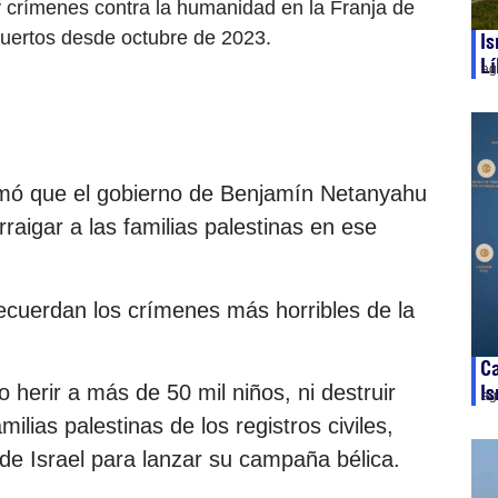
y crímenes contra la humanidad en la Franja de
uertos desde octubre de 2023.
Is
Lí
ag
irmó que el gobierno de Benjamín Netanyahu
raigar a las familias palestinas en ese
recuerdan los crímenes más horribles de la
Ca
 herir a más de 50 mil niños, ni destruir
Is
ag
milias palestinas de los registros civiles,
n de Israel para lanzar su campaña bélica.