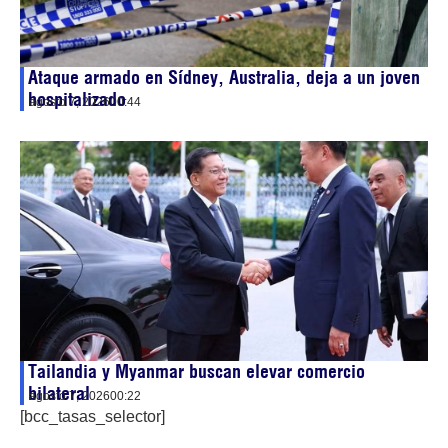
Ataque armado en Sídney, Australia, deja a un joven
hospitalizado
agosto 7, 2026
00:44
Tailandia y Myanmar buscan elevar comercio
bilateral
agosto 7, 2026
00:22
[bcc_tasas_selector]