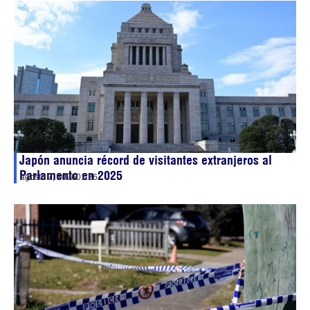
Japón anuncia récord de visitantes extranjeros al
Parlamento en 2025
agosto 7, 2026
01:26