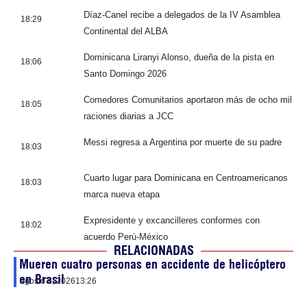
Díaz-Canel recibe a delegados de la IV Asamblea
18:29
Continental del ALBA
Dominicana Liranyi Alonso, dueña de la pista en
18:06
Santo Domingo 2026
Comedores Comunitarios aportaron más de ocho mil
18:05
raciones diarias a JCC
Messi regresa a Argentina por muerte de su padre
18:03
Cuarto lugar para Dominicana en Centroamericanos
18:03
marca nueva etapa
Expresidente y excancilleres conformes con
18:02
acuerdo Perú-México
RELACIONADAS
Mueren cuatro personas en accidente de helicóptero
en Brasil
agosto 8, 2026
13:26