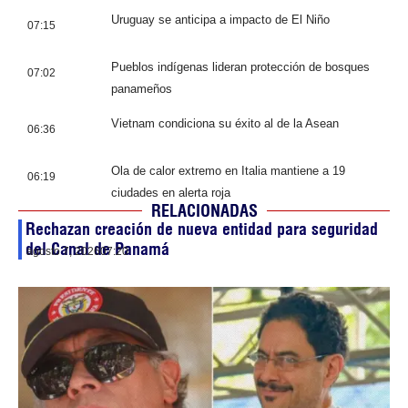
Uruguay se anticipa a impacto de El Niño
07:15
Pueblos indígenas lideran protección de bosques
07:02
panameños
Vietnam condiciona su éxito al de la Asean
06:36
Ola de calor extremo en Italia mantiene a 19
06:19
ciudades en alerta roja
RELACIONADAS
Rechazan creación de nueva entidad para seguridad
del Canal de Panamá
agosto 7, 2026
07:20