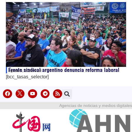
Frente sindical argentino denuncia reforma laboral
agosto 5, 2026
09:13
[bcc_tasas_selector]
Agencias de noticias y medios digitales