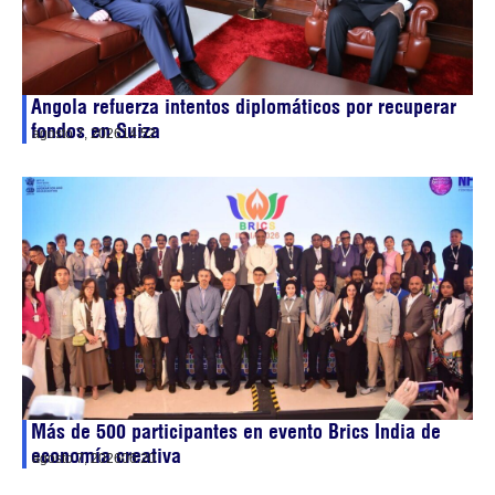
Angola refuerza intentos diplomáticos por recuperar
fondos en Suiza
agosto 7, 2026
14:52
Más de 500 participantes en evento Brics India de
economía creativa
agosto 7, 2026
06:20