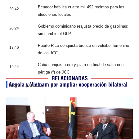
Ecuador habilita cuatro mil 492 recintos para las
20:42
elecciones locales
Gobierno dominicano reajusta precio de gasolinas;
20:24
sin cambio el GLP
Puerto Rico conquista bronce en voleibol femenino
19:46
de los JCC
Cuba conquista oro y plata en final de salto con
19:44
pértiga (f) de JCC
RELACIONADAS
Angola y Vietnam por ampliar cooperación bilateral
agosto 7, 2026
15:30