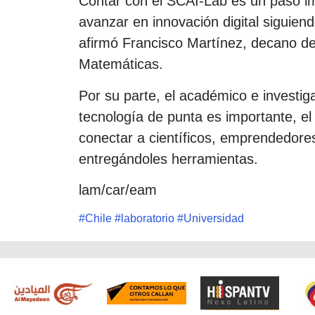
Contar con el SCAI-Lab es un paso im
avanzar en innovación digital siguiend
afirmó Francisco Martínez, decano de 
Matemáticas.
Por su parte, el académico e investig
tecnología de punta es importante, el
conectar a científicos, emprendedores
entregándoles herramientas.
lam/car/eam
#
Chile
#
laboratorio
#
Universidad