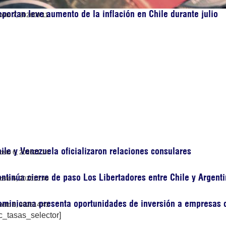
portan leve aumento de la inflación en Chile durante julio
osto 7, 2026
09:11
ile y Venezuela oficializaron relaciones consulares
osto 6, 2026
21:14
ntinúa cierre de paso Los Libertadores entre Chile y Argent
osto 6, 2026
15:46
minicana presenta oportunidades de inversión a empresas 
osto 6, 2026
14:43
c_tasas_selector]