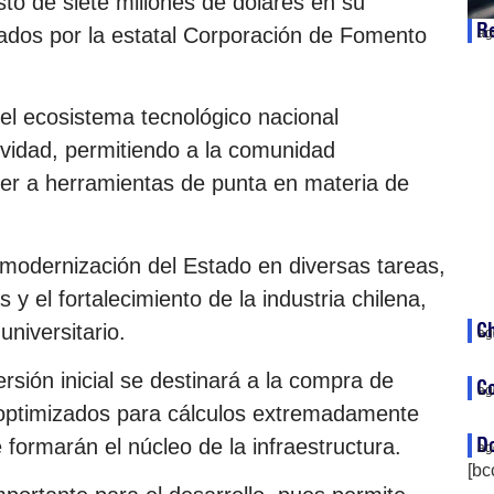
sto de siete millones de dólares en su
Re
tados por la estatal Corporación de Fomento
ag
 el ecosistema tecnológico nacional
ividad, permitiendo a la comunidad
er a herramientas de punta en materia de
 modernización del Estado en diversas tareas,
y el fortalecimiento de la industria chilena,
Ch
niversitario.
ag
rsión inicial se destinará a la compra de
Co
ag
optimizados para cálculos extremadamente
Do
 formarán el núcleo de la infraestructura.
ag
[bc