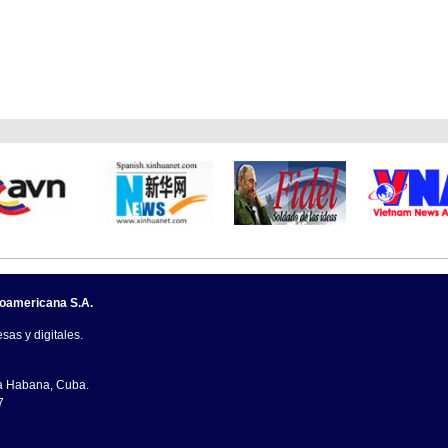
noamericana S.A.
sas y digitales.
La Habana, Cuba.
7