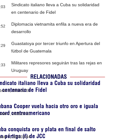
Sindicato italiano lleva a Cuba su solidaridad
:03
en centenario de Fidel
Diplomacia vietnamita enfila a nueva era de
:52
desarrollo
Guastatoya por tercer triunfo en Apertura del
:29
fútbol de Guatemala
Militares represores seguirán tras las rejas en
:33
Uruguay
RELACIONADAS
ndicato italiano lleva a Cuba su solidaridad
 centenario de Fidel
osto 8, 2026
02:03
bana Cooper vuela hacia otro oro e iguala
cord centroamericano
osto 7, 2026
23:51
ba conquista oro y plata en final de salto
n pértiga (f) de JCC
osto 7, 2026
19:44