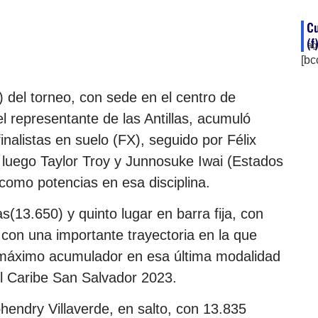
C
(f
ag
[bc
) del torneo, con sede en el centro de
el representante de las Antillas, acumuló
inalistas en suelo (FX), seguido por Félix
y luego Taylor Troy y Junnosuke Iwai (Estados
como potencias en esa disciplina.
(13.650) y quinto lugar en barra fija, con
con una importante trayectoria en la que
e máximo acumulador en esa última modalidad
l Caribe San Salvador 2023.
Yohendry Villaverde, en salto, con 13.835