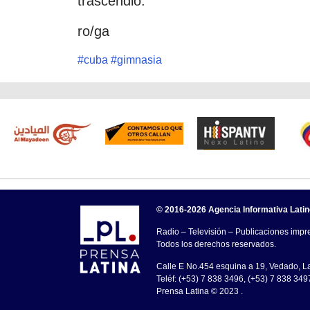
trascendió.
ro/ga
#
cuba
#
gimnasia
© 2016-2026 Agencia Informativa Lati
Radio – Televisión – Publicaciones impre
Todos los derechos reservados.
Calle E No.454 esquina a 19, Vedado, 
Teléf: (+53) 7 838 3496, (+53) 7 838 349
Prensa Latina © 2023 .