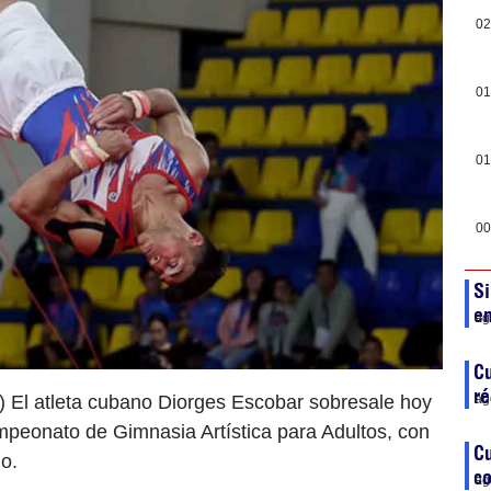
02
01
01
00
Si
en
ag
Cu
ré
 El atleta cubano Diorges Escobar sobresale hoy
ag
ampeonato de Gimnasia Artística para Adultos, con
Cu
o.
co
ag