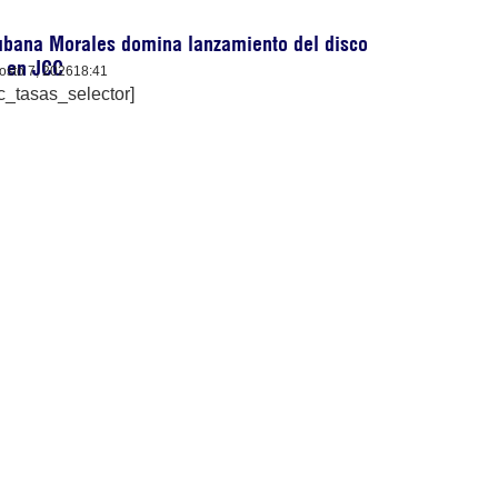
ubana Morales domina lanzamiento del disco
) en JCC
osto 7, 2026
18:41
c_tasas_selector]