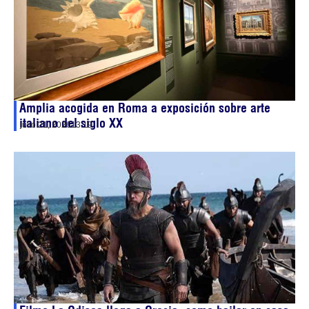
Amplia acogida en Roma a exposición sobre arte
italiano del siglo XX
julio 21, 2026
13:19