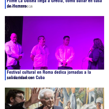
Filme La Odisea llega a Grecia, como bailar en casa
de Homero
julio 17, 2026
00:16
Festival cultural en Roma dedica jornadas a la
solidaridad con Cuba
julio 16, 2026
10:39