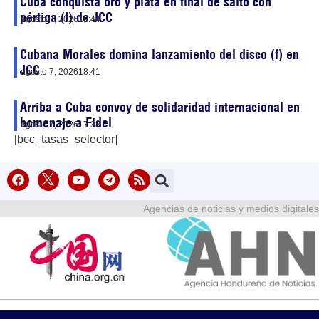
Cuba conquista oro y plata en final de salto con
pértiga (f) de JCC
agosto 7, 2026
19:44
Cubana Morales domina lanzamiento del disco (f) en
JCC
agosto 7, 2026
18:41
Arriba a Cuba convoy de solidaridad internacional en
homenaje a Fidel
agosto 7, 2026
17:38
[bcc_tasas_selector]
Agencias de noticias y medios digitales