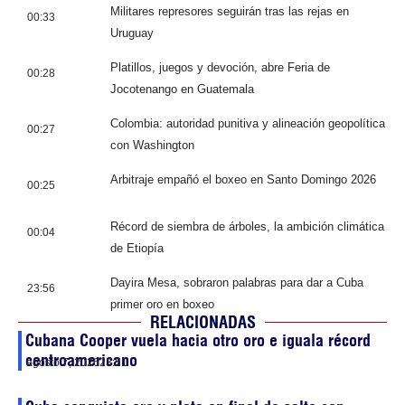
Militares represores seguirán tras las rejas en
00:33
Uruguay
Platillos, juegos y devoción, abre Feria de
00:28
Jocotenango en Guatemala
Colombia: autoridad punitiva y alineación geopolítica
00:27
con Washington
Arbitraje empañó el boxeo en Santo Domingo 2026
00:25
Récord de siembra de árboles, la ambición climática
00:04
de Etiopía
Dayira Mesa, sobraron palabras para dar a Cuba
23:56
primer oro en boxeo
RELACIONADAS
Cubana Cooper vuela hacia otro oro e iguala récord
centroamericano
agosto 7, 2026
23:51