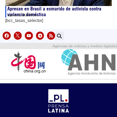
Apresan en Brasil a exmarido de activista contra
violencia doméstica
agosto 9, 2026
19:39
[bcc_tasas_selector]
Agencias de noticias y medios digitales