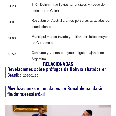
Tifón Dolphin trae lluvias torrenciales y riesgo de
01:23
desastre en China
Rescatan en Australia a tres personas atrapadas por
01:01
inundaciones
Municipal manda invicto y solitario en fútbol mayor
01:00
de Guatemala
Consumo y ventas en pymes siguen bajando en
00:57
Argentina
RELACIONADAS
Revelaciones sobre prófugos de Bolivia abatidos en
Brasil
agosto 10, 2026
01:26
Movilizaciones en ciudades de Brasil demandarán
fin de la escala 6×1
agosto 10, 2026
00:03