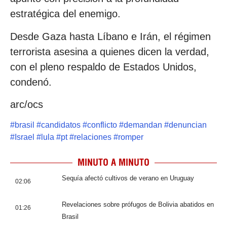
estratégica del enemigo.
Desde Gaza hasta Líbano e Irán, el régimen
terrorista asesina a quienes dicen la verdad,
con el pleno respaldo de Estados Unidos,
condenó.
arc/ocs
#
brasil
#
candidatos
#
conflicto
#
demandan
#
denuncian
#
Israel
#
lula
#
pt
#
relaciones
#
romper
MINUTO A MINUTO
Sequía afectó cultivos de verano en Uruguay
02:06
Revelaciones sobre prófugos de Bolivia abatidos en
01:26
Brasil