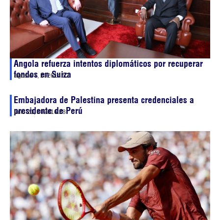
Angola refuerza intentos diplomáticos por recuperar
fondos en Suiza
agosto 7, 2026
14:52
Embajadora de Palestina presenta credenciales a
presidente de Perú
julio 21, 2026
16:28