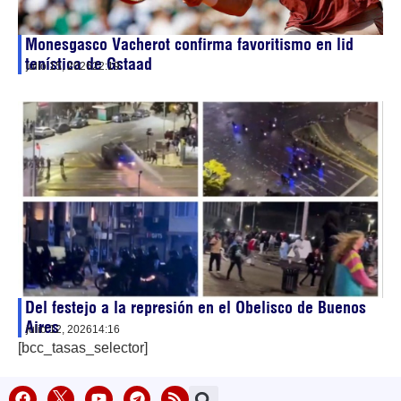
Monesgasco Vacherot confirma favoritismo en lid
tenística de Gstaad
julio 15, 2026
22:19
Del festejo a la represión en el Obelisco de Buenos
Aires
julio 12, 2026
14:16
[bcc_tasas_selector]