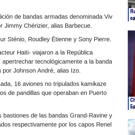
Ru
lición de bandas armadas denominada Viv
c
ag
 Jimmy Chérizier, alias Barbecue.
ur Sténio, Roudley Étienne y Sony Pierre.
cteur Haiti- viajaron a la República
í apertrechar tecnológicamente a la banda
por Johnson André, alias Izo.
sada, 16 aviones no tripulados kamikaze
cos de pandillas que operaban en Puerto
Ch
E
ag
os bastiones de las bandas Grand-Ravine y
nados respectivamente por los capos Renel