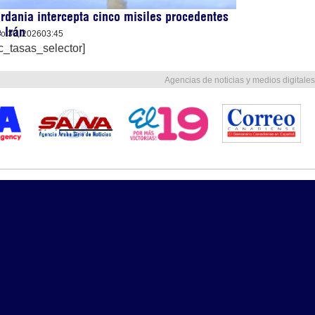
rdania intercepta cinco misiles procedentes
 Irán
lio 30, 2026
03:45
c_tasas_selector]
Agencias de noticias y medios digitales