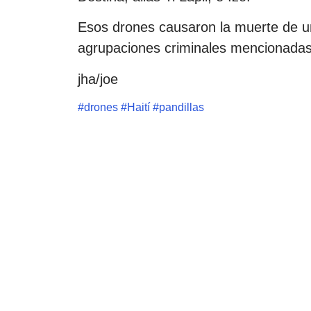
Esos drones causaron la muerte de un
agrupaciones criminales mencionadas
jha/joe
#
drones
#
Haití
#
pandillas