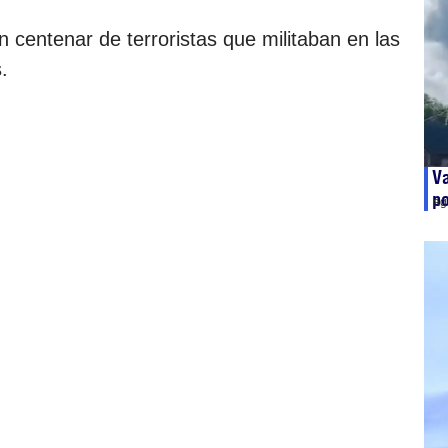
 centenar de terroristas que militaban en las
.
Va
po
ag