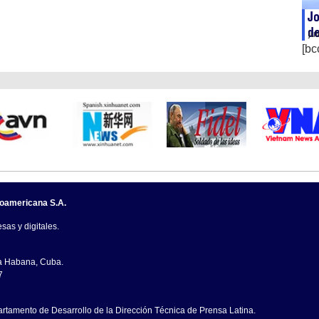
Jo
de
ju
[bc
noamericana S.A.
sas y digitales.
La Habana, Cuba.
7
artamento de Desarrollo de la Dirección Técnica de Prensa Latina.