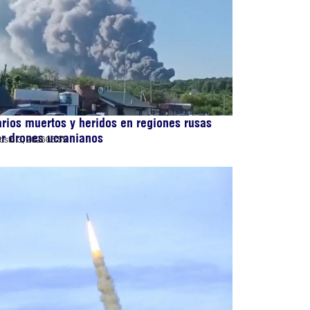
rios muertos y heridos en regiones rusas
r drones ucranianos
osto 3, 2026
06:55