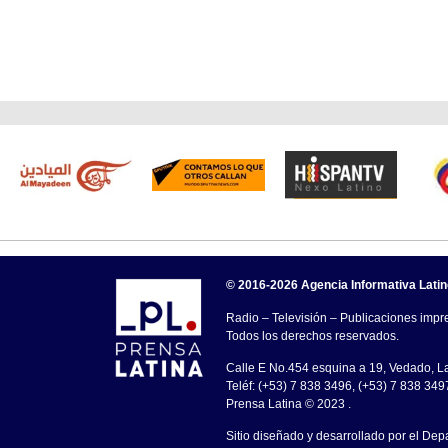
© 2016-2026 Agencia Informativa Lati
Radio – Televisión – Publicaciones impre
Todos los derechos reservados.
Calle E No.454 esquina a 19, Vedado, 
Teléf: (+53) 7 838 3496, (+53) 7 838 349
Prensa Latina © 2023 .
Sitio diseñado y desarrollado por el Dep