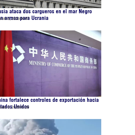
sia ataca dos cargueros en el mar Negro
on armas para Ucrania
osto 6, 2026
04:07
ina fortalece controles de exportación hacia
stados Unidos
osto 5, 2026
05:29