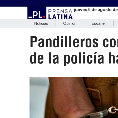
jueves 6 de agosto de
Noticias
Opinión
Escáner
Pandilleros c
de la policía h