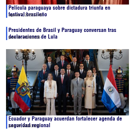
Película paraguaya sobre dictadura triunfa en
festival brasileño
agosto 2, 2026
13:49
Presidentes de Brasil y Paraguay conversan tras
declaraciones de Lula
julio 30, 2026
13:06
Ecuador y Paraguay acuerdan fortalecer agenda de
seguridad regional
julio 29, 2026
18:53