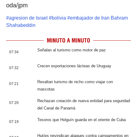
oda/jpm
#
agresion de Israel
#
bolivia
#
embajador de Iran Bahram
Shahabeddin
MINUTO A MINUTO
Señalan al turismo como motor de paz
07:34
Crecen exportaciones lácteas de Uruguay
07:32
Resaltan turismo de nicho como viajar con
07:21
mascotas
Rechazan creación de nueva entidad para seguridad
07:20
del Canal de Panamá
Tesoros que Holguín guarda en el oriente de Cuba
07:19
Hutíes reivindican ataques contra campamentos en