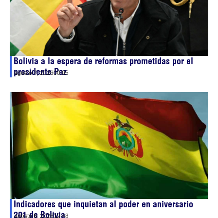
Bolivia a la espera de reformas prometidas por el
presidente Paz
agosto 7, 2026
00:05
Indicadores que inquietan al poder en aniversario
201 de Bolivia
agosto 6, 2026
12:48