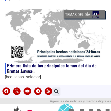
Primera lista de los principales temas del día de
Prensa Latina
agosto 6, 2026
05:21
[bcc_tasas_selector]
Agencias de noticias y medios digitales