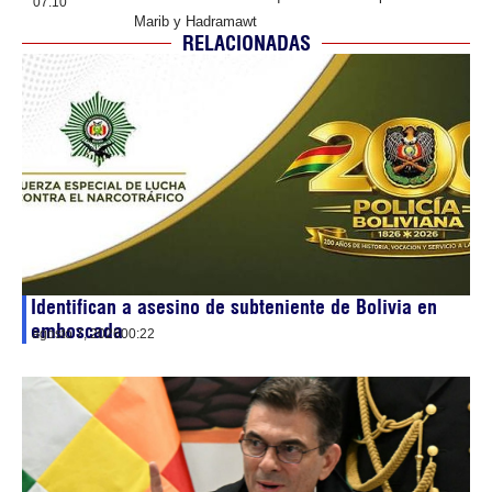
07:10
Marib y Hadramawt
RELACIONADAS
Identifican a asesino de subteniente de Bolivia en
emboscada
agosto 7, 2026
00:22